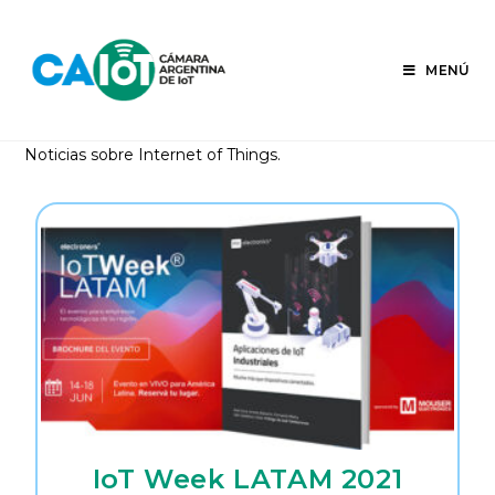
Ir
al
contenido
MENÚ
Noticias sobre Internet of Things.
IoT Week LATAM 2021