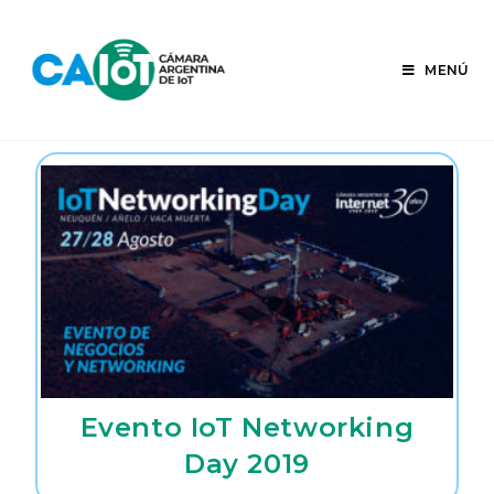
Ir
al
contenido
MENÚ
Evento IoT Networking
Day 2019