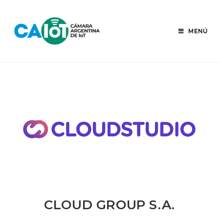
Ir
al
contenido
MENÚ
CLOUD GROUP S.A.