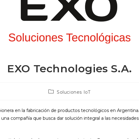
EXO Technologies S.A.
Categoría
Soluciones IoT
de
la
entrada:
nera en la fabricación de productos tecnológicos en Argentina
s una compañía que busca dar solución integral a las necesidade