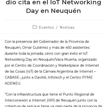
dio cita en el IoT Networking
Day en Neuquén
Categoría
Eventos
/
Noticias
de
la
entrada:
Con la presencia del Gobernador de la Provincia de
Neuquén, Omar Gutiérrez y más de 450 asistentes
durante toda la jornada, cerró con gran éxito el IoT
Networking Day en Neuquén/Vaca Muerta, organizado
por el Centro de Coordinación y Marketplace de Internet
de las Cosas (IoT) de la Cámara Argentina de Internet –
CABASE-, junto a Davitel, Infotech y el Centro PYME
ADENEU.
“Con la infraestructura que tiene el Punto Regional de
Interconexión a Internet (IXP) de Neuquén junto con la
cobertura de red que tiene ya gran parte de la provincia de