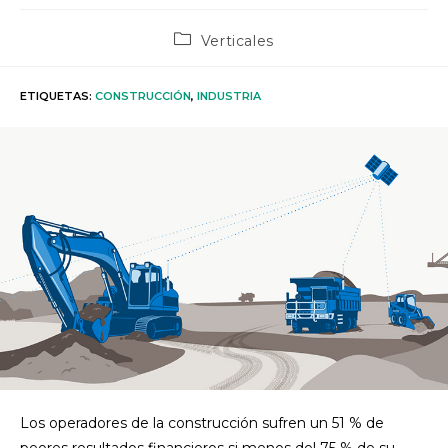
Categoría
Verticales
de
la
entrada:
ETIQUETAS
:
CONSTRUCCIÓN
,
INDUSTRIA
Los operadores de la construcción sufren un 51 % de
peores resultados financieros si menos del 75 % de su