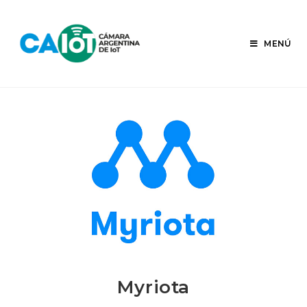
Ir
al
contenido
MENÚ
Myriota