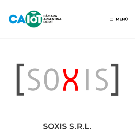
Ir
al
contenido
MENÚ
SOXIS S.R.L.