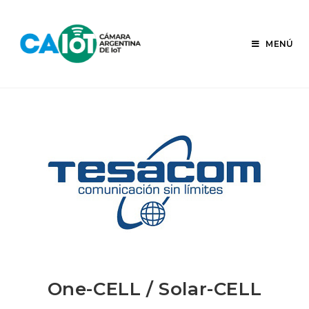
Ir
al
contenido
MENÚ
One-CELL / Solar-CELL