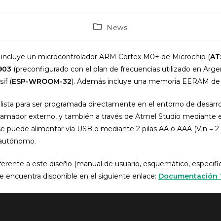
Post
News
category:
 incluye un microcontrolador ARM Cortex M0+ de Microchip (
AT
903
(preconfigurado con el plan de frecuencias utilizado en Arg
if (
ESP-WROOM-32
). Además incluye una memoria EERAM de 1
lista para ser programada directamente en el entorno de desarro
amador externo, y también a través de Atmel Studio mediante 
puede alimentar vía USB o mediante 2 pilas AA ó AAA (Vin = 2 –
 autónomo.
ferente a este diseño (manual de usuario, esquemático, especifi
e encuentra disponible en el siguiente enlace:
Documentación 