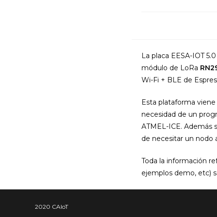
La placa EESA-IOT 5.0
módulo de LoRa
RN2
Wi-Fi + BLE de Espress
Esta plataforma viene 
necesidad de un progr
ATMEL-ICE. Además se 
de necesitar un nodo
Toda la información re
ejemplos demo, etc) s
2020 CAIoT