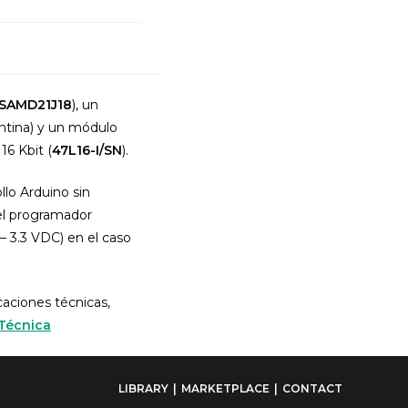
SAMD21J18
), un
entina) y un módulo
6 Kbit (
47L16-I/SN
).
llo Arduino sin
el programador
 3.3 VDC) en el caso
caciones técnicas,
Técnica
LIBRARY
MARKETPLACE
CONTACT