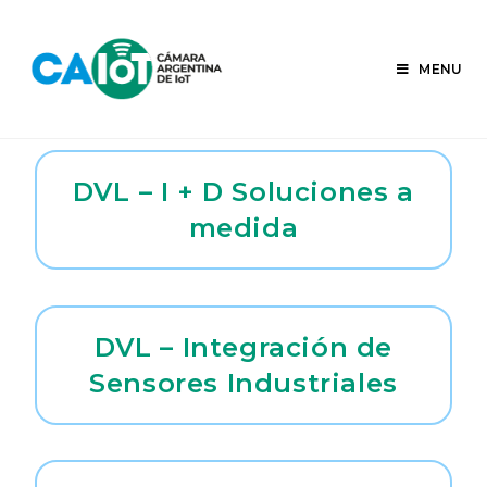
Skip
to
content
MENU
DVL – I + D Soluciones a
medida
DVL – Integración de
Sensores Industriales