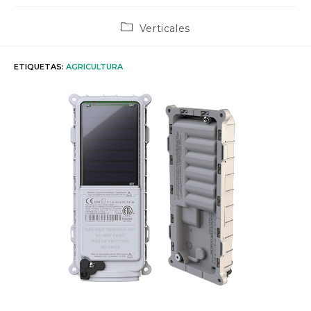
Categoría
Verticales
de
la
entrada:
ETIQUETAS
:
AGRICULTURA