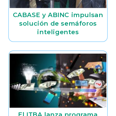
CABASE y ABINC impulsan
solución de semáforos
inteligentes
El ITBA lanza programa